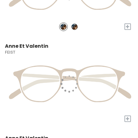
+
Anne Et Valentin
FEIST
+